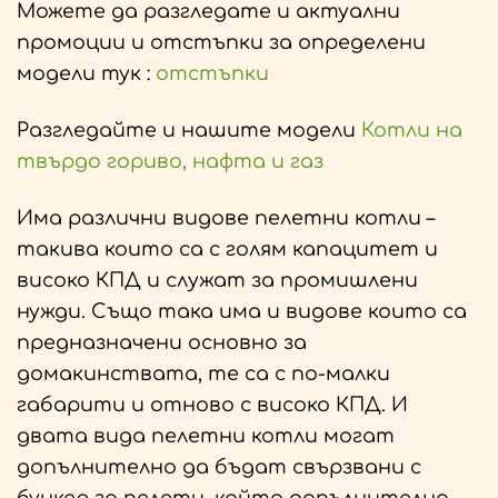
Можете да разгледате и актуални
промоции и отстъпки за определени
модели тук :
отстъпки
Разгледайте и нашите модели
Котли на
твърдо гориво, нафта и газ
Има различни видове пелетни котли –
такива които са с голям капацитет и
високо КПД и служат за промишлени
нужди. Също така има и видове които са
предназначени основно за
домакинствата, те са с по-малки
габарити и отново с високо КПД. И
двата вида пелетни котли могат
допълнително да бъдат свързвани с
бункер за пелети, който допълнително