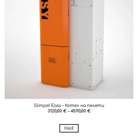
Slimpel Easy – Котел на пелети
Price
3120,00
€
–
4590,00
€
range:
3120,00 €
through
4590,00 €
ОЩЕ