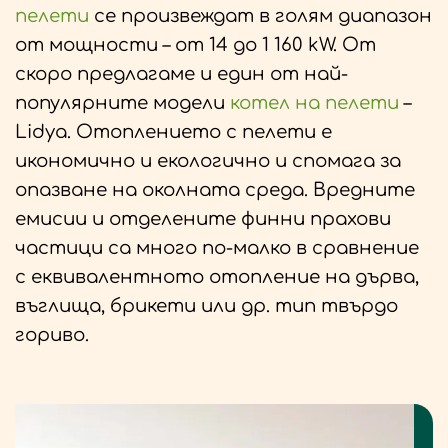
пелети
се произвеждат в голям диапазон
от мощности – от 14 до 1 160 kW. От
скоро предлагаме и един от най-
популярните модели
котел на пелети
–
Lidya. Отоплението с пелети е
икономично и екологично и спомага за
опазване на околната среда. Вредните
емисии и отделените финни прахови
частици са много по-малко в сравнение
с еквивалентното отопление на дърва,
въглища, брикети или др. тип твърдо
гориво.