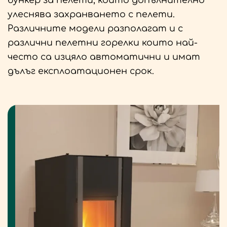
улеснява захранването с пелети.
Различните модели разполагат и с
различни пелетни горелки които най-
често са изцяло автоматични и имат
дълъг експлоатационен срок.