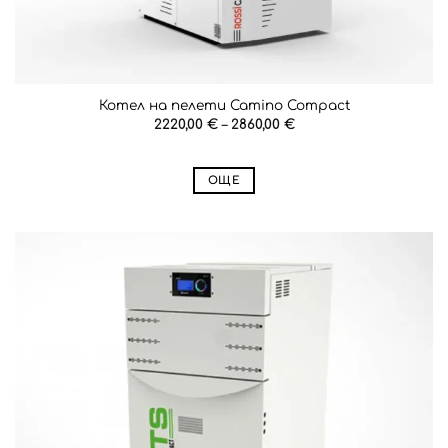
Котел на пелети Camino Compact
Price
2220,00
€
–
2860,00
€
range:
2220,00 €
through
2860,00 €
ОЩЕ