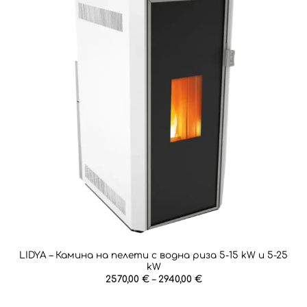
LIDYA – Камина на пелети с водна риза 5-15 kW и 5-25
kW
Price
2570,00
€
–
2940,00
€
range:
2570,00 €
through