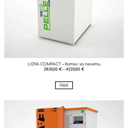
LIDYA COMPACT – Котел за пелети
Price
2830,00
€
–
4220,00
€
range:
2830,00 €
through
4220,00 €
ОЩЕ