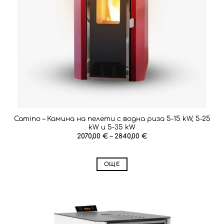
Camino – Камина на пелети с водна риза 5-15 kW, 5-25
kW и 5-35 kW
Price
2070,00
€
–
2840,00
€
range:
2070,00 €
through
2840,00 €
ОЩЕ