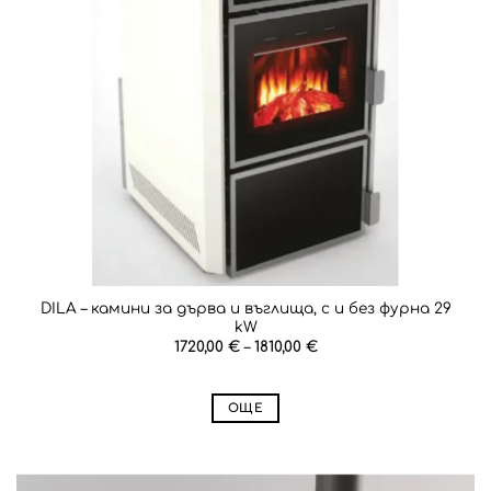
DILA – камини за дърва и въглища, с и без фурна 29
kW
Price
1720,00
€
–
1810,00
€
range:
1720,00 €
through
1810,00 €
ОЩЕ