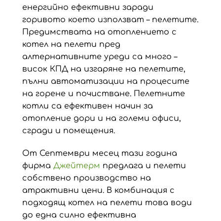
енергийно ефективни заради
горивото което използват – пелетите.
Предимствата на отоплението с
котел на пелети пред
алтернативните уреди са много –
висок КПД на изгаряне на пелетите,
пълни автоматизации на процесите
на горене и почистване. Пелетните
котли са ефективен начин за
отопление дори и на големи офиси,
сгради и помещения.
От Септември месец тази година
фирма
Джейтерм
предлага и пелети
собствено производство на
атрактивни цени. В комбинация с
подходящ котел на пелети това води
до една силно ефективна