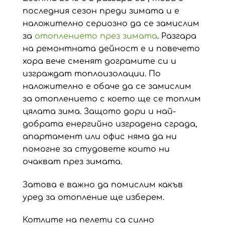
последния сезон преди зимата и е
наложително сериозно да се замислим
за
отоплението през зимата
. Разгара
на ремонтната дейност е и повечето
хора вече сменят дограмите си и
изграждат топлоизолации. По
наложително е обаче да се замислим
за отоплението с което ще се топлим
цялата зима. Защото дори и най-
добрата енергийно изградена сграда,
апартамент или офис няма да ни
помогне за студовете които ни
очакват през зимата.
Затова е важно да помислим какъв
уред за отопление ще изберем.
Котлите на пелети са силно