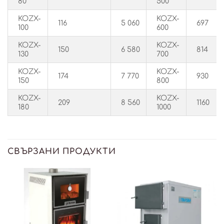
80
500
KOZX-
KOZX-
116
5 060
697
100
600
KOZX-
KOZX-
150
6 580
814
130
700
KOZX-
KOZX-
174
7 770
930
150
800
KOZX-
KOZX-
209
8 560
1160
180
1000
СВЪРЗАНИ ПРОДУКТИ