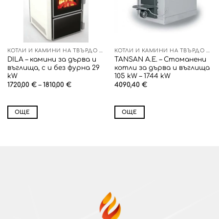
КОТЛИ И КАМИНИ НА ТВЪРДО ГОРИВО
КОТЛИ И КАМИНИ НА ТВЪРДО ГОРИВО
DILA – камини за дърва и
TANSAN A.E. – Стоманени
въглища, с и без фурна 29
котли за дърва и въглища
kW
105 kW – 1744 kW
Price
1720,00
€
–
1810,00
€
4090,40
€
range:
1720,00 €
through
1810,00 €
ОЩЕ
ОЩЕ