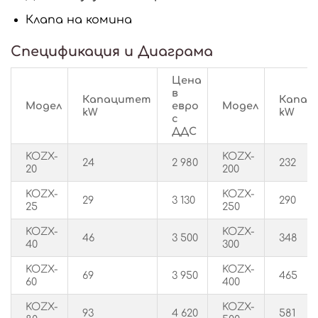
Клапа на комина
Спецификация и Диаграма
Цена
в
Капацитет
Капац
Модел
евро
Модел
kW
kW
с
ДДС
KOZX-
KOZX-
24
2 980
232
20
200
KOZX-
KOZX-
29
3 130
290
25
250
KOZX-
KOZX-
46
3 500
348
40
300
KOZX-
KOZX-
69
3 950
465
60
400
KOZX-
KOZX-
93
4 620
581