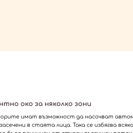
тно око за няколко зони
орите имат възможност да насочват автом
асечени в стаята лица. Така се избягва вся