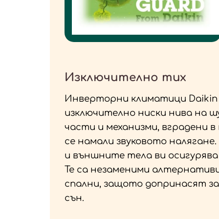
Изключително тих
Инверторни климатици Daikin 
изключително ниски нива на шу
части и механизми, вградени в
се намали звуковото наляган
и външните тела ви осигурява
Те са незаменими алтернативи
спални, защото допринасят за
сън.