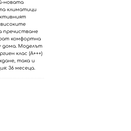
ай-новата
та климатици
активният
 високите
за пречистване
ират комфортна
у дома. Моделът
гиен клас (A+++)
ждане, така и
я: 36 месеца.