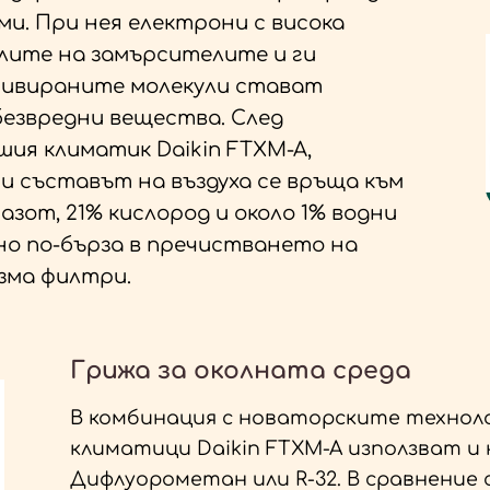
ми. При нея електрони с висока
улите на замърсителите и ги
тивираните молекули стават
безвредни вещества. След
шия климатик Daikin FTXM-A,
и съставът на въздуха се връща към
зот, 21% кислород и около 1% водни
ано по-бърза в пречистването на
зма филтри.
Грижа за околната среда
В комбинация с новаторските технол
климатици Daikin FTXM-A използват и 
Дифлуорометан или R-32. В сравнение с