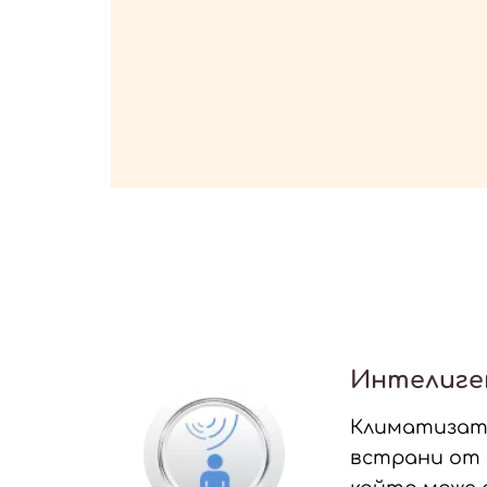
Интелиген
Климатизат
встрани от з