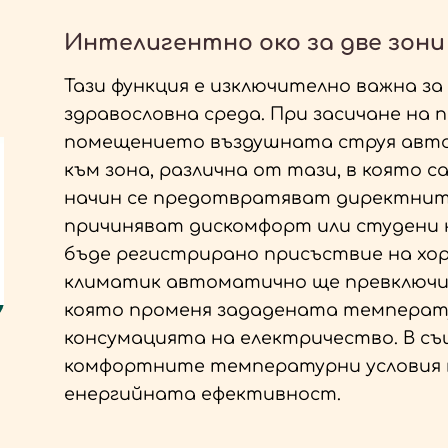
Интелигентно око за две зони
Тази функция е изключително важна з
здравословна среда. При засичане на 
помещението въздушната струя авто
към зона, различна от тази, в която с
начин се предотвратяват директнит
причиняват дискомфорт или студени к
бъде регистрирано присъствие на хор
климатик автоматично ще превключи 
която променя зададената температу
консумацията на електричество. В съ
комфортните температурни условия в
енергийната ефективност.