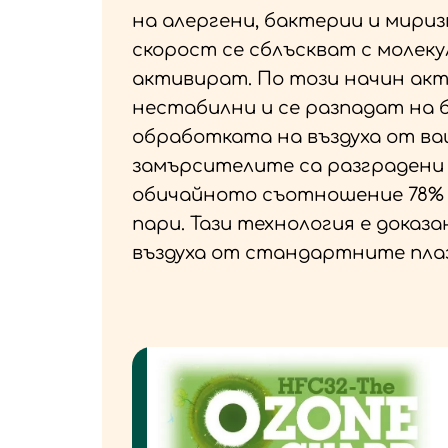
на алергени, бактерии и мириз
скорост се сблъскват с молек
активират. По този начин ак
нестабилни и се разпадат на 
обработката на въздуха от ва
замърсителите са разградени 
обичайното съотношение 78% а
пари. Тази технология е доказ
въздуха от стандартните пла