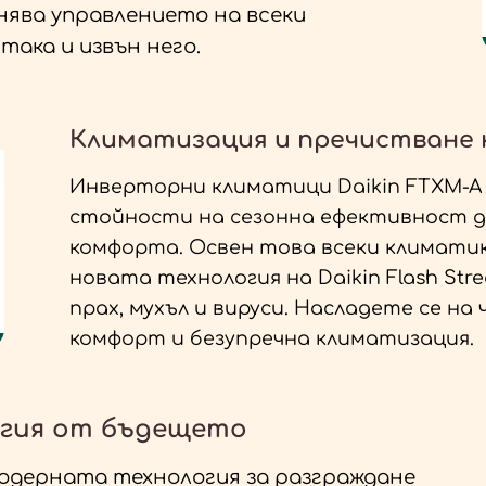
ява управлението на всеки
така и извън него.
Климатизация и пречистване н
Инверторни климатици Daikin FTXM-A
стойности на сезонна ефективност до
комфорта. Освен това всеки климатик
новата технология на Daikin Flash Str
прах, мухъл и вируси. Насладете се на
комфорт и безупречна климатизация.
логия от бъдещето
й-модерната технология за разграждане