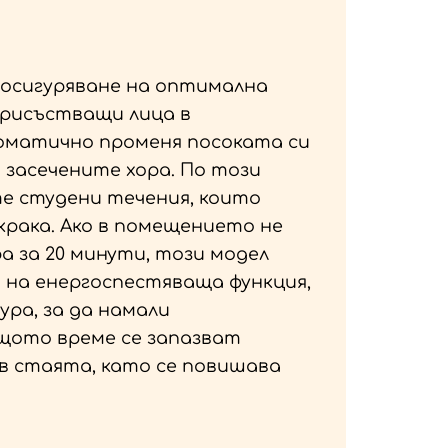
а осигуряване на оптимална
присъстващи лица в
матично променя посоката си
а засечените хора. По този
е студени течения, които
рака. Ако в помещението не
а за 20 минути, този модел
на енергоспестяваща функция,
ра, за да намали
щото време се запазват
 стаята, като се повишава