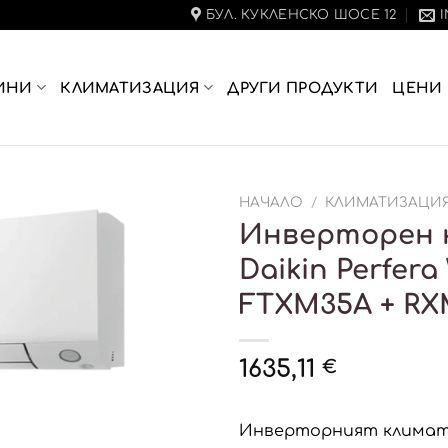
БУЛ. КУКЛЕНСКО ШОСЕ 12
ИНИ
КЛИМАТИЗАЦИЯ
ДРУГИ ПРОДУКТИ
ЦЕНИ
НАЧАЛО
/
КЛИМАТИЗАЦИ
Инверторен 
Daikin Perfera
FTXM35A + R
1635,11
€
Инверторният климати