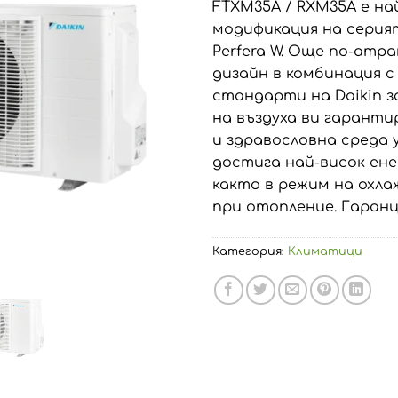
FTXM35A / RXM35A е н
модификация на серия
Perfera W. Още по-атр
дизайн в комбинация с
стандарти на Daikin 
на въздуха ви гарант
и здравословна среда 
достига най-висок енер
както в режим на охла
при отопление. Гаранци
Категория:
Климатици