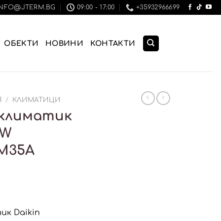
INFO@JTERM.BG
09:00 - 17:00
+35932966699
ОБЕКТИ
НОВИНИ
КОНТАКТИ
Я
/
КЛИМАТИЦИ
климатик
 W
XM35A
к Daikin